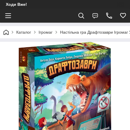
Ходи Вже!
Каталог
Ігромаг
Настільна гра Драфтозаври Ігромаг 