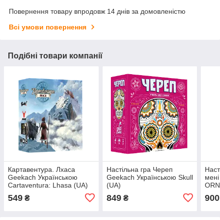
Повернення товару впродовж 14 днів за домовленістю
Всі умови повернення
Подібні товари компанії
Картавентура. Лхаса
Настільна гра Череп
Наст
Geekach Українською
Geekach Українською Skull
мені
Cartaventura: Lhasa (UA)
(UA)
ORNE
Настільна гра
549
849
900
₴
₴