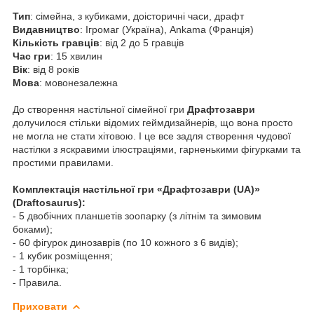
Тип
: сімейна, з кубиками, доісторичні часи, драфт
Видавництво
: Ігромаг (Україна), Ankama (Франція)
Кiлькiсть гравцiв
: від 2 до 5 гравців
Час гри
: 15 хвилин
Вiк
: від 8 років
Мова
: мовонезалежна
До створення настільної сімейної гри
Драфтозаври
долучилося стільки відомих геймдизайнерів, що вона просто
не могла не стати хітовою. І це все задля створення чудової
настілки з яскравими ілюстраціями, гарненькими фігурками та
простими правилами.
Комплектація настільної гри «Драфтозаври (UA)»
(Draftosaurus):
- 5 двобічних планшетів зоопарку (з літнім та зимовим
боками);
- 60 фігурок динозаврів (по 10 кожного з 6 видів);
- 1 кубик розміщення;
- 1 торбінка;
- Правила.
Приховати