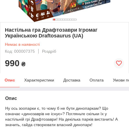
Настільна гра Драфтозаври Ігромаг
Українською Draftosaurus (UA)
Немає в наявності
Код: 000007375
Роздріб
990
₴
Опис
Характеристики
Доставка
Оплата
Умови п
Опис
Ну ось зоопарки є, то чому б не бути динопаркам? Що
означає «динозаврів не існує»? Погляньте скільки їх у
настільній грі Драфтозаври! На декілька парків вистачить! А
значить, гайда створювати власний динопарк!