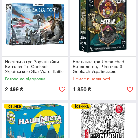
Настільна гра Зоряні війни.
Настільна гра Unmatched:
Битва за Гот Geekach
Битва легенд. Частина 3
Українською Star Wars: Battle
Geekach Українською
of Hoth (UA)
Unmatched: Volume Three
Готово до відправки
Немає в наявності
(UA)
2 499
1 850
₴
₴
Новинка
Новинка