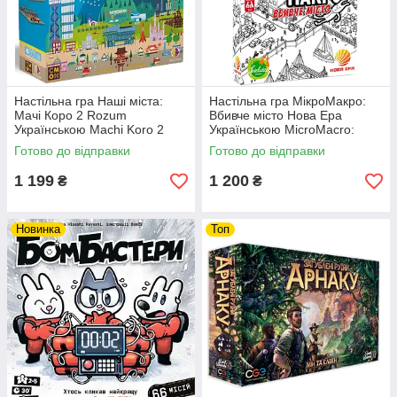
Настільна гра Наші міста:
Настільна гра МікроМакро:
Мачі Коро 2 Rozum
Вбивче місто Нова Ера
Українською Machi Koro 2
Українською MicroMacro:
(UA)
Crime City (UA)
Готово до відправки
Готово до відправки
1 199
1 200
₴
₴
Новинка
Топ