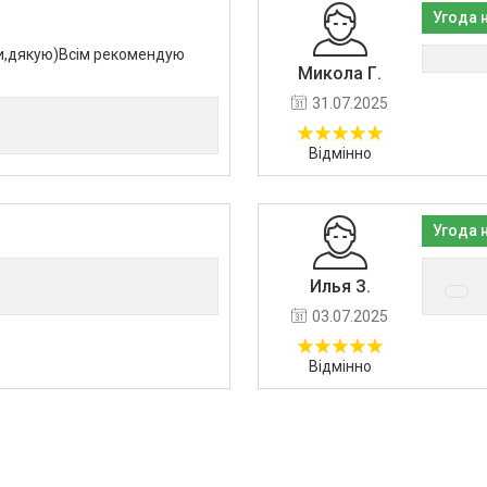
Угода 
и,дякую)Всім рекомендую
Микола Г.
31.07.2025
Відмінно
Угода 
Илья З.
03.07.2025
Відмінно