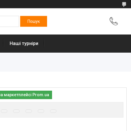
Наші турніри
на маркетплейсі Prom.ua