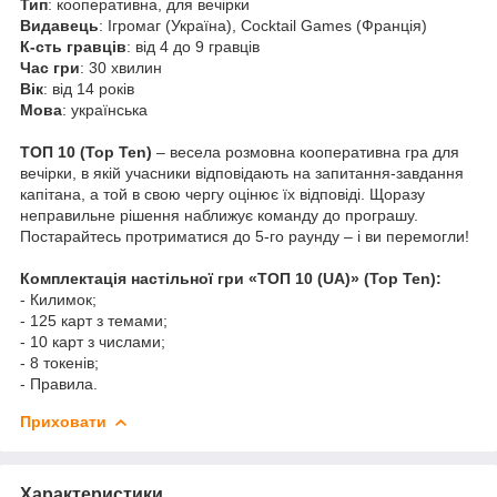
Тип
: кооперативна, для вечірки
Видавець
: Ігромаг (Україна), Cocktail Games (Франція)
К-сть гравців
: від 4 до 9 гравців
Час гри
: 30 хвилин
Вік
: від 14 років
Мова
: українська
ТОП 10 (Top Ten)
– весела розмовна кооперативна гра для
вечірки, в якій учасники відповідають на запитання-завдання
капітана, а той в свою чергу оцінює їх відповіді. Щоразу
неправильне рішення наближує команду до програшу.
Постарайтесь протриматися до 5-го раунду – і ви перемогли!
Комплектація настільної гри «ТОП 10 (UA)» (Top Ten):
- Килимок;
- 125 карт з темами;
- 10 карт з числами;
- 8 токенів;
- Правила.
Приховати
Характеристики