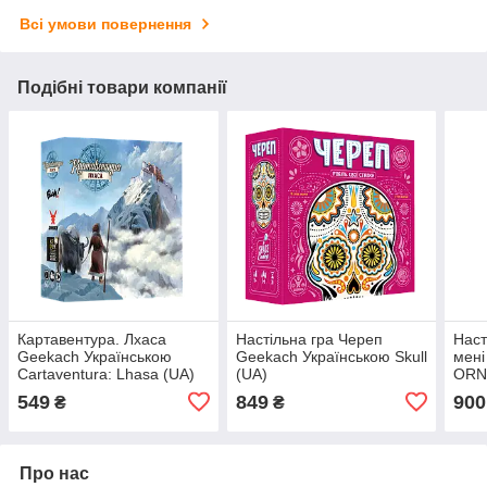
Всі умови повернення
Подібні товари компанії
Картавентура. Лхаса
Настільна гра Череп
Наст
Geekach Українською
Geekach Українською Skull
мені
Cartaventura: Lhasa (UA)
(UA)
ORNE
Настільна гра
549
849
900
₴
₴
Про нас