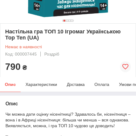
Настільна гра ТОП 10 Ігромаг Українською
Top Ten (UA)
Немає в наявності
Код: 000007445
Роздріб
790
₴
Опис
Характеристики
Доставка
Оплата
Умови п
Опис
Чи можна дати оцінку нісенітниці? Здавалось би, нісенітниця –
вона і в Африці нісенітниця: більша чи менша – вся однакова.
Виявляється, можна, і гра ТОП 10 чудово це доводить!