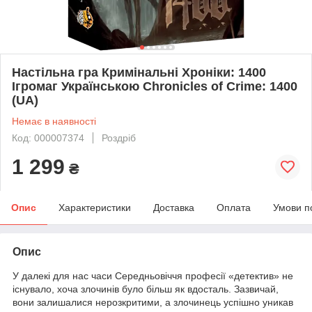
Настільна гра Кримінальні Хроніки: 1400
Ігромаг Українською Chronicles of Crime: 1400
(UA)
Немає в наявності
Код: 000007374
Роздріб
1 299
₴
Опис
Характеристики
Доставка
Оплата
Умови п
Опис
У далекі для нас часи Середньовіччя професії «детектив» не
існувало, хоча злочинів було більш як вдосталь. Зазвичай,
вони залишалися нерозкритими, а злочинець успішно уникав