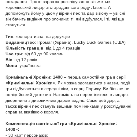
покарання. Проте зараз за розслідування візьметься
королівський лицар зі стародавнього роду Лавель. А
допоможуть йому у цьому вірний пес та дар візіону – уві сні
він бачить видіння про злочини: ті, які відбулися, і ті, які ще
стануться.
Тип
: кооперативна, на дедукцію
Видавництво
: Ігромаг (Україна), Lucky Duck Games (США)
Кiлькiсть
гравцiв
: від 1 до 4 гравців
Час гри
: від 60 до 90 хвилин
Вiк
: від 12 років
Мова
: українська
Кримінальні Хроніки: 1400
– перша самостійна гра в серії
«Кримінальні Хроніки».
Як можна здогадатися з назви, події
гри відбуваються в середні віки, в серці Парижу. Ви більше не
поліцейський детектив. Натомість ви перевтілитеся в лицаря-
дворянина з дивовижним даром видінь. Саме цей дар, а
також вірний пес стануть вашими помічниками у розслідуванні
справ за вказівкою короля.
Комплектація настільної гри «Кримінальні Хроніки:
1400»:
- 30 карт персонажів;