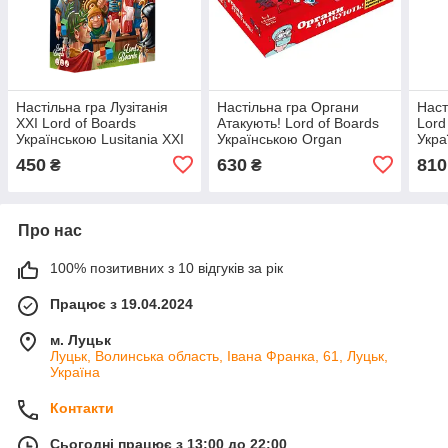
Настільна гра Лузітанія
Настільна гра Органи
Наст
XXI Lord of Boards
Атакують! Lord of Boards
Lord
Українською Lusitania XXI
Українською Organ
Укра
(UA)
ATTACK! (UA)
450
630
810
₴
₴
Про нас
100% позитивних з 10 відгуків за рік
Працює з 19.04.2024
м. Луцьк
Луцьк, Волинська область, Івана Франка, 61, Луцьк,
Україна
Контакти
Сьогодні працює з 13:00 до 22:00