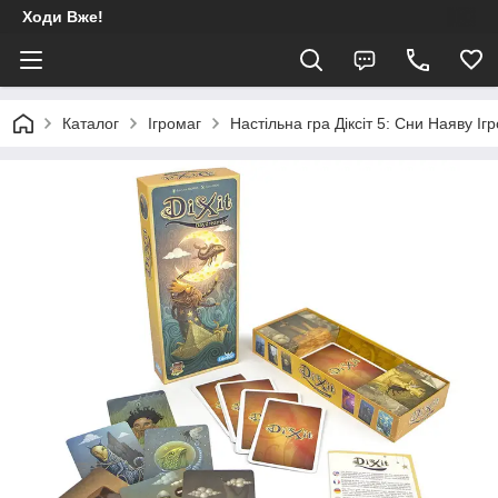
Ходи Вже!
Каталог
Ігромаг
Настільна гра Діксіт 5: Сни Наяву І