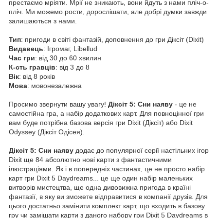
престаємо мріяти. Мрії не зникають, вони йдуть з нами пліч-о-
пліч. Ми можемо рости, дорослішати, але добрі думки завжди
залишаються з нами.
Тип
: пригоди в світі фантазій, доповнення до гри Діксіт (Dixit)
Видавець
: Ігромаг, Libellud
Час гри
: від 30 до 60 хвилин
К-сть гравців
: від 3 до 8
Вік
: від 8 років
Мова
: мовонезалежна
Просимо звернути вашу увагу!
Діксіт 5: Сни наяву
- це не
самостійна гра, а набір додаткових карт. Для повноцінної гри
вам буде потрібна базова версія гри Dixit (Діксіт) або Dixit
Odyssey (Діксіт Одісея).
Діксіт 5: Сни наяву
додає до популярної серії настільних ігор
Dixit ще 84 абсолютно нові карти з фантастичними
ілюстраціями. Як і в попередніх частинах, це не просто набір
карт гри Dixit 5 Daydreams... це ще один набір маленьких
витворів мистецтва, ще одна дивовижна пригода в країні
фантазії, в яку ви зможете відправитися в компанії друзів. Для
цього достатньо замінити комплект карт, що входить в базову
гру чи замішати карти з даного набору гри Dixit 5 Daydreams в