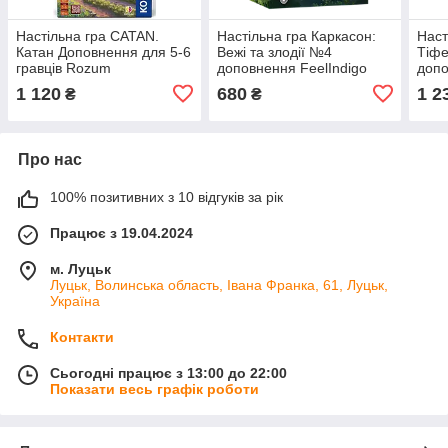
Настільна гра CATAN.
Настільна гра Каркасон:
Наст
Катан Доповнення для 5-6
Вежі та злодії №4
Тіфе
гравців Rozum
доповнення FeelIndigo
допо
Українською Catan (UA)
Українською Carcassonne:
укра
1 120
680
1 2
₴
₴
The Tower (UA)
of T
(UA)
Про нас
100% позитивних з 10 відгуків за рік
Працює з 19.04.2024
м. Луцьк
Луцьк, Волинська область, Івана Франка, 61, Луцьк,
Україна
Контакти
Сьогодні працює з 13:00 до 22:00
Показати весь графік роботи