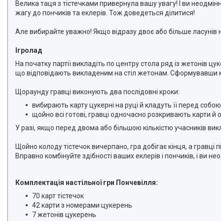
Велика таця з тістечками привернула вашу увагу! І ви неодмін
жагу до пончиків та еклерів. Тож доведеться ділитися!
Але вибирайте уважно! Якщо відразу двоє або більше ласунів на
Ігролад
На початку партії викладіть по центру стола ряд із жетонів цу
що відповідають викладеним на стіл жетонам. Сформувавши кол
Щораунду гравці виконують два послідовні кроки:
вибирають карту цукерні на руці й кладуть її перед собою
щойно всі готові, гравці одночасно розкривають карти й 
У разі, якщо перед двома або більшою кількістю учасників вик
Щойно колоду тістечок вичерпано, гра добігає кінця, а гравці 
Вправно комбінуйте здібності ваших еклерів і пончиків, і ви н
Комплектація настільної гри Пончевілля:
70 карт тістечок
42 карти з номерами цукерень
7 жетонів цукерень