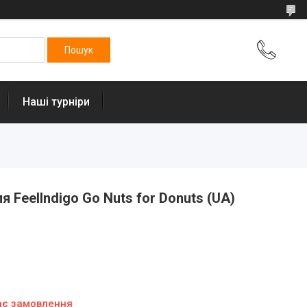
Наші турніри
я FeelIndigo Go Nuts for Donuts (UA)
ає замовлення