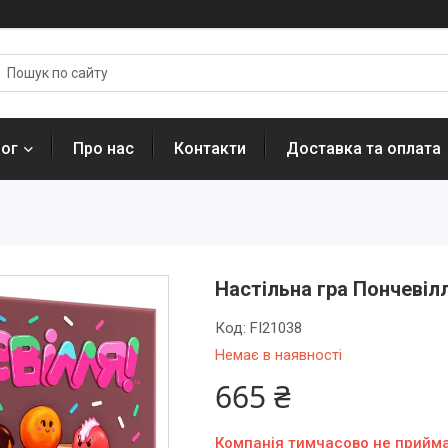
лог
Про нас
Контакти
Доставка та оплата
Настільна гра Пончевілл
Код:
FI21038
Немає в наявності
665 ₴
Компанія тимчасово не прийм