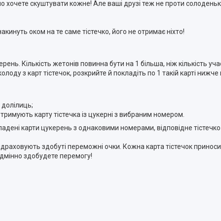
но хочете скуштувати кожне! Але ваші друзі теж не проти солоденьк
кинуть оком на те саме тістечко, його не отримає ніхто!
керень. Кількість жетонів повинна бути на 1 більша, ніж кількість 
оду з карт тістечок, розкрийте й покладіть по 1 такій карті нижч
 долілиць;
отримують карту тістечка із цукерні з вибраним номером.
ладені карти цукерень з однаковими номерами, відповідне тістечко 
підраховують здобуті переможні очки. Кожна карта тістечок приносит
еодмінно здобудете перемогу!