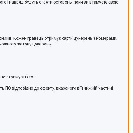
ого і навряд будуть стояти осторонь, поки ви втамуєте свою
учасників. Кожен гравець отримує карти цукерень з номерами,
е кожного жетону цукерень.
не отримує ніхто.
ь ПО відповідно до ефекту, вказаного в її нижній частині.