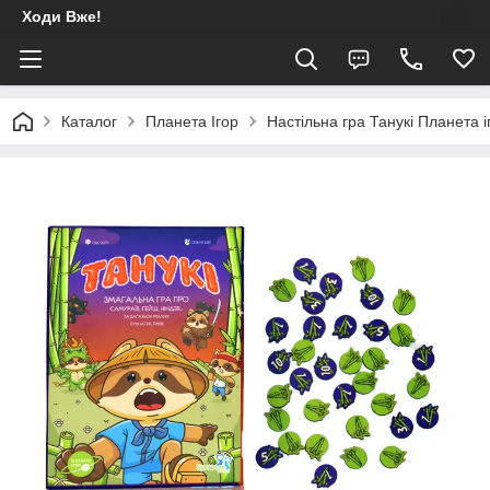
Ходи Вже!
Каталог
Планета Ігор
Настільна гра Танукі Планета і