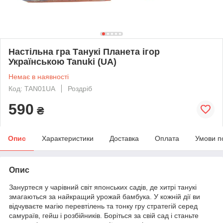
Настільна гра Танукі Планета ігор
Українською Tanuki (UA)
Немає в наявності
Код: TAN01UA
Роздріб
590
₴
Опис
Характеристики
Доставка
Оплата
Умови п
Опис
Зануртеся у чарівний світ японських садів, де хитрі танукі
змагаються за найкращий урожай бамбука. У кожній дії ви
відчуваєте магію перевтілень та тонку гру стратегій серед
самураїв, гейш і розбійників. Боріться за свій сад і станьте