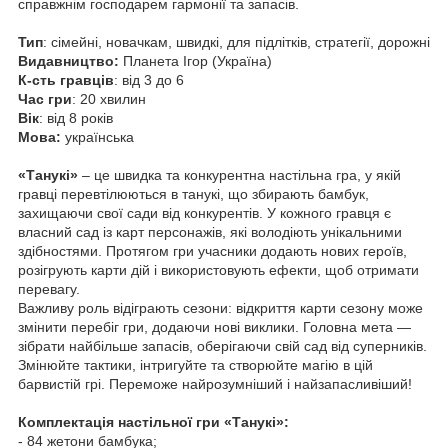
справжнім господарем гармонії та запасів.
Тип
: сімейні, новачкам, швидкі, для підлітків, стратегії, дорожні
Видавництво:
Планета Ігор (Україна)
К-сть гравців
: від 3 до 6
Час гри
: 20 хвилин
Вік
: від 8 років
Мова:
українська
«Танукі»
– це швидка та конкурентна настільна гра, у якій
гравці перевтілюються в танукі, що збирають бамбук,
захищаючи свої сади від конкурентів. У кожного гравця є
власний сад із карт персонажів, які володіють унікальними
здібностями. Протягом гри учасники додають нових героїв,
розігрують карти дій і використовують ефекти, щоб отримати
перевагу.
Важливу роль відіграють сезони: відкриття карти сезону може
змінити перебіг гри, додаючи нові виклики. Головна мета —
зібрати найбільше запасів, оберігаючи свій сад від суперників.
Змінюйте тактики, інтригуйте та створюйте магію в цій
барвистій грі. Переможе найрозумніший і найзапасливіший!
Комплектація настільної гри «Танукі»:
- 84 жетони бамбука;