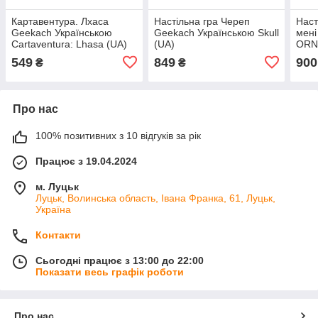
Картавентура. Лхаса
Настільна гра Череп
Наст
Geekach Українською
Geekach Українською Skull
мені
Cartaventura: Lhasa (UA)
(UA)
ORNE
Настільна гра
549
849
900
₴
₴
Про нас
100% позитивних з 10 відгуків за рік
Працює з 19.04.2024
м. Луцьк
Луцьк, Волинська область, Івана Франка, 61, Луцьк,
Україна
Контакти
Сьогодні працює з 13:00 до 22:00
Показати весь графік роботи
Про нас