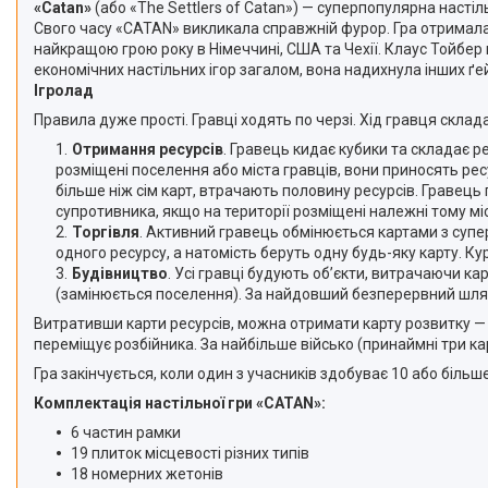
«Catan»
(або «The Settlers of Catan») — суперпопулярна настіл
Свого часу «CATAN» викликала справжній фурор. Гра отримала
найкращою грою року в Німеччині, США та Чехії. Клаус Тойбер п
економічних настільних ігор загалом, вона надихнула інших ґей
Ігролад
Правила дуже прості. Гравці ходять по черзі. Хід гравця склад
Отримання ресурсів
. Гравець кидає кубики та складає 
розміщені поселення або міста гравців, вони приносять ресу
більше ніж сім карт, втрачають половину ресурсів. Гравець
супротивника, якщо на території розміщені належні тому мі
Торгівля
. Активний гравець обмінюється картами з супе
одного ресурсу, а натомість беруть одну будь-яку карту. К
Будівництво
. Усі гравці будують об’єкти, витрачаючи к
(замінюється поселення). За найдовший безперервний шлях 
Витративши карти ресурсів, можна отримати карту розвитку — 
переміщує розбійника. За найбільше військо (принаймні три ка
Гра закінчується, коли один з учасників здобуває 10 або більш
Комплектація настільної гри «CATAN»:
6 частин рамки
19 плиток місцевості різних типів
18 номерних жетонів