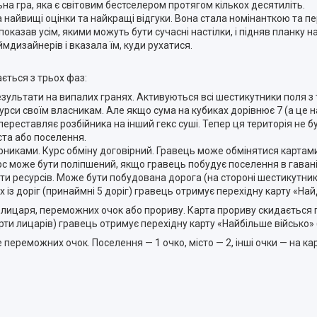
ьна гра, яка є світовим бестселером протягом кількох десятиліть.
 найвищі оцінки та найкращі відгуки. Вона стала номінанткою та 
оказав усім, якими можуть бути сучасні настілки, і підняв планку н
мдизайнерів і вказала їм, куди рухатися.
ається з трьох фаз:
результати на випалих гранях. Активуються всі шестикутники поля 
рси своїм власникам. Але якщо сума на кубиках дорівнює 7 (а це на
 переставляє розбійника на інший гекс суші. Тепер ця територія не 
ста або поселення.
рниками. Курс обміну договірний. Гравець може обмінятися картами
урс може бути поліпшений, якщо гравець побудує поселення в гавані
арти ресурсів. Може бути побудована дорога (на стороні шестикутник
із доріг (принаймні 5 доріг) гравець отримує перехідну карту «Н
лицаря, переможних очок або прориву. Карта прориву скидається пі
рти лицарів) гравець отримує перехідну карту «Найбільше військо»
е переможних очок. Поселення — 1 очко, місто — 2, інші очки — на 