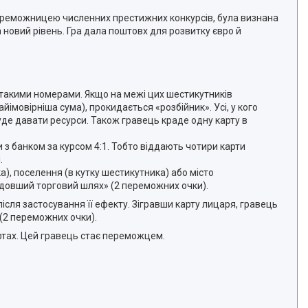
переможницею численних престижних конкурсів, була визнана
а новий рівень. Гра дала поштовх для розвитку євро й
з такими номерами. Якщо на межі цих шестикутників
йімовірніша сума), прокидається «розбійник». Усі, у кого
буде давати ресурси. Також гравець краде одну карту в
 з банком за курсом 4:1. Тобто віддають чотири карти
.
а), поселення (в кутку шестикутника) або місто
айдовший торговий шлях» (2 переможних очки).
сля застосування її ефекту. Зігравши карту лицаря, гравець
 (2 переможних очки).
картах. Цей гравець стає переможцем.