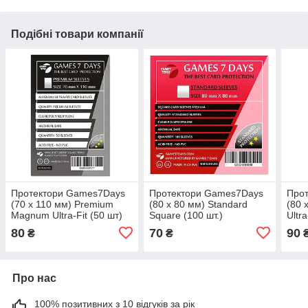
Подібні товари компанії
Протектори Games7Days
Протектори Games7Days
Про
(70 х 110 мм) Premium
(80 x 80 мм) Standard
(80 
Magnum Ultra-Fit (50 шт)
Square (100 шт.)
Ultra
80
70
90
₴
₴
Про нас
100% позитивних з 10 відгуків за рік