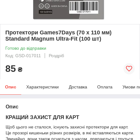
Протектори Games7Days (70 х 110 мм)
Standard Magnum Ultra-Fit (100 шт)
Готово до відправки
Код: GSD-017011
Роздріб
85
₴
Опис
Характеристики
Доставка
Оплата
Умови п
Опис
КРАЩИЙ ЗАХИСТ ДЛЯ КАРТ
Щоб цього не сталося, існують захисні протектори для карт.
Це прозорі кишеньки різних розмірів, в які вставляються карти.
Звичайно, вони також псуються з часом, дряпаються і труться,