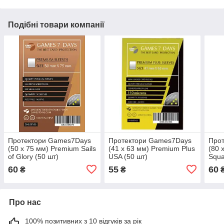
Подібні товари компанії
Протектори Games7Days
Протектори Games7Days
Про
(50 x 75 мм) Premium Sails
(41 x 63 мм) Premium Plus
(80 
of Glory (50 шт)
USA (50 шт)
Squa
60
55
60
₴
₴
Про нас
100% позитивних з 10 відгуків за рік