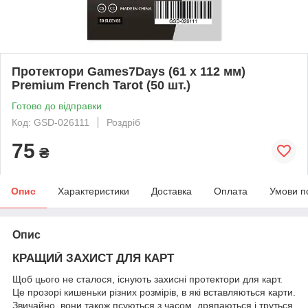
Протектори Games7Days (61 x 112 мм)
Premium French Tarot (50 шт.)
Готово до відправки
Код: GSD-026111
Роздріб
75
₴
Опис
Характеристики
Доставка
Оплата
Умови п
Опис
КРАЩИЙ ЗАХИСТ ДЛЯ КАРТ
Щоб цього не сталося, існують захисні протектори для карт.
Це прозорі кишеньки різних розмірів, в які вставляються карти.
Звичайно, вони також псуються з часом, дряпаються і труться,