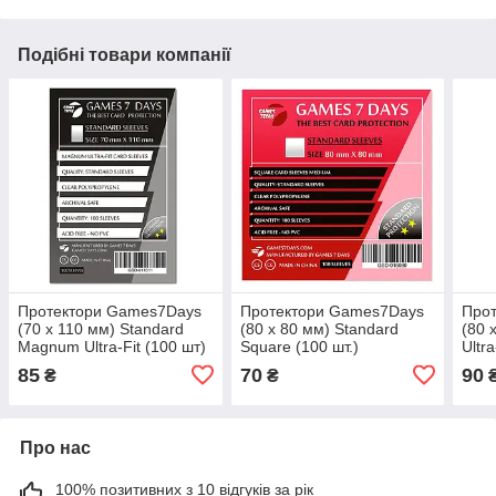
Подібні товари компанії
Протектори Games7Days
Протектори Games7Days
Про
(70 х 110 мм) Standard
(80 x 80 мм) Standard
(80 
Magnum Ultra-Fit (100 шт)
Square (100 шт.)
Ultra
85
70
90
₴
₴
Про нас
100% позитивних з 10 відгуків за рік