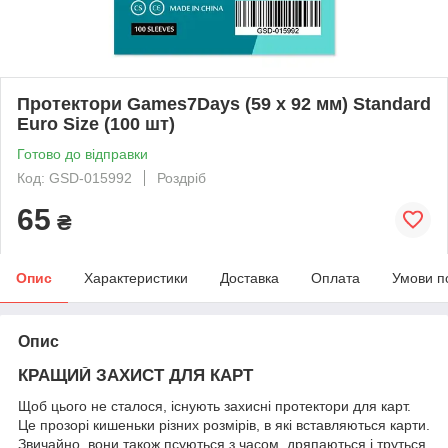
Протектори Games7Days (59 x 92 мм) Standard
Euro Size (100 шт)
Готово до відправки
Код: GSD-015992
Роздріб
65
₴
Опис
Характеристики
Доставка
Оплата
Умови п
Опис
КРАЩИЙ ЗАХИСТ ДЛЯ КАРТ
Щоб цього не сталося, існують захисні протектори для карт.
Це прозорі кишеньки різних розмірів, в які вставляються карти.
Звичайно, вони також псуються з часом, дряпаються і труться,